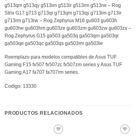
g513qm g513qy g513im g513ir g513rm g513rw – Rog
Strix G17 g713 g713qr g713qm g713qy g713im g713ir
g713rm g713rw – Rog Zephyrus M16 gu603 gu603h
gu603he gu603hm gu603ze gu603zm gu603zw gu603zx –
Rog Zephyrus G15 ga503 ga503q ga503qm ga503qr
ga503qe ga503qc ga503qs ga503rm ga503ie
Reemplazo para modelos compatibles de Asus TUF
Gaming F15 fx507 fx507zc fx507zm series y Asus TUF
Gaming A17 fa707 fa707rm series.
Codigo: 13330
PRODUCTOS RELACIONADOS