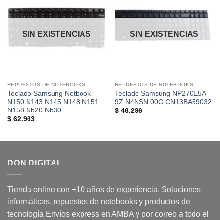
Añadir
Añadir
a la
a la
lista de
lista de
deseos
deseos
SIN EXISTENCIAS
SIN EXISTENCIAS
REPUESTOS DE NOTEBOOKS
REPUESTOS DE NOTEBOOKS
Teclado Samsung Netbook
Teclado Samsung NP270E5A
N150 N143 N145 N148 N151
9Z.N4NSN.00G CN13BA59032
N158 Nb20 Nb30
$
46.296
$
62.963
DON DIGITAL
Tienda online con +10 años de experiencia. Soluciones
informáticas, repuestos de notebooks y productos de
tecnología Envíos express en AMBA y por correo a todo el