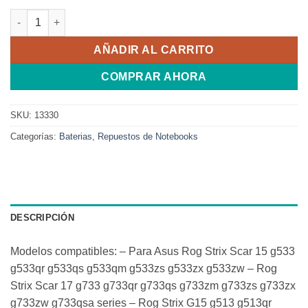
BATERIA ORIGINAL ASUS ROG STRIX G15 G513 G17 G713 TUF 
AÑADIR AL CARRITO
COMPRAR AHORA
SKU:
13330
Categorías:
Baterias
,
Repuestos de Notebooks
DESCRIPCIÓN
Modelos compatibles: – Para Asus Rog Strix Scar 15 g533
g533qr g533qs g533qm g533zs g533zx g533zw – Rog
Strix Scar 17 g733 g733qr g733qs g733zm g733zs g733zx
g733zw g733qsa series – Rog Strix G15 g513 g513qr